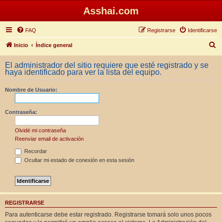
Asshai.com
FAQ
Registrarse
Identificarse
B
Inicio
Índice general
u
El administrador del sitio requiere que esté registrado y se
s
haya identificado para ver la lista del equipo.
c
Nombre de Usuario:
a
r
Contraseña:
Olvidé mi contraseña
Reenviar email de activación
Recordar
Ocultar mi estado de conexión en esta sesión
REGISTRARSE
Para autenticarse debe estar registrado. Registrarse tomará solo unos pocos