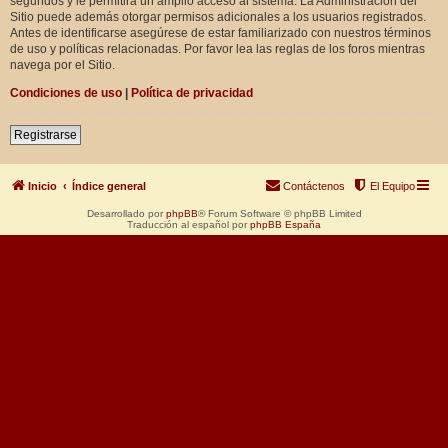
segundos y le permitirá un amplio acceso al sistema. La Administración del
Sitio puede además otorgar permisos adicionales a los usuarios registrados.
Antes de identificarse asegúrese de estar familiarizado con nuestros términos
de uso y políticas relacionadas. Por favor lea las reglas de los foros mientras
navega por el Sitio.
Condiciones de uso
|
Política de privacidad
Registrarse
Inicio
Índice general
Contáctenos
El Equipo
Desarrollado por
phpBB
® Forum Software © phpBB Limited
Traducción al español por
phpBB España