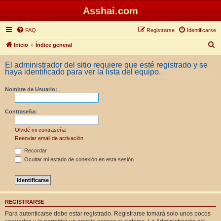
Asshai.com
FAQ
Registrarse
Identificarse
B
Inicio
Índice general
u
El administrador del sitio requiere que esté registrado y se
s
haya identificado para ver la lista del equipo.
c
Nombre de Usuario:
a
r
Contraseña:
Olvidé mi contraseña
Reenviar email de activación
Recordar
Ocultar mi estado de conexión en esta sesión
REGISTRARSE
Para autenticarse debe estar registrado. Registrarse tomará solo unos pocos