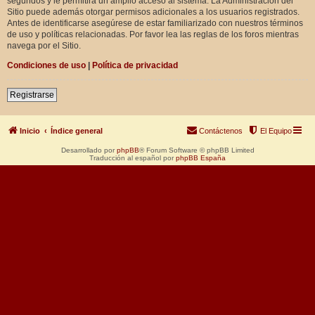
segundos y le permitirá un amplio acceso al sistema. La Administración del
Sitio puede además otorgar permisos adicionales a los usuarios registrados.
Antes de identificarse asegúrese de estar familiarizado con nuestros términos
de uso y políticas relacionadas. Por favor lea las reglas de los foros mientras
navega por el Sitio.
Condiciones de uso
|
Política de privacidad
Registrarse
Inicio
Índice general
Contáctenos
El Equipo
Desarrollado por
phpBB
® Forum Software © phpBB Limited
Traducción al español por
phpBB España