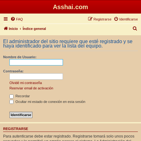
Asshai.com
FAQ
Registrarse
Identificarse
B
Inicio
Índice general
u
El administrador del sitio requiere que esté registrado y se
s
haya identificado para ver la lista del equipo.
c
Nombre de Usuario:
a
r
Contraseña:
Olvidé mi contraseña
Reenviar email de activación
Recordar
Ocultar mi estado de conexión en esta sesión
REGISTRARSE
Para autenticarse debe estar registrado. Registrarse tomará solo unos pocos