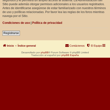
segundos y le permitirá un amplio acceso al sistema. La Administración del
Sitio puede además otorgar permisos adicionales a los usuarios registrados.
Antes de identificarse asegúrese de estar familiarizado con nuestros términos
de uso y políticas relacionadas. Por favor lea las reglas de los foros mientras
navega por el Sitio.
Condiciones de uso
|
Política de privacidad
Registrarse
Inicio
Índice general
Contáctenos
El Equipo
Desarrollado por
phpBB
® Forum Software © phpBB Limited
Traducción al español por
phpBB España