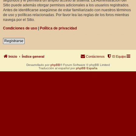
segundos y le permitirá un amplio acceso al sistema. La Administración del
Sitio puede además otorgar permisos adicionales a los usuarios registrados.
Antes de identificarse asegúrese de estar familiarizado con nuestros términos
de uso y políticas relacionadas. Por favor lea las reglas de los foros mientras
navega por el Sitio.
Condiciones de uso
|
Política de privacidad
Registrarse
Inicio
Índice general
Contáctenos
El Equipo
Desarrollado por
phpBB
® Forum Software © phpBB Limited
Traducción al español por
phpBB España