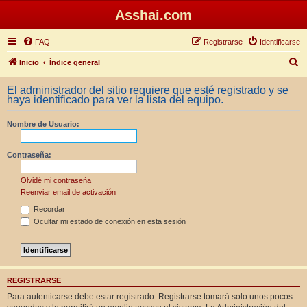
Asshai.com
FAQ
Registrarse
Identificarse
B
Inicio
Índice general
u
El administrador del sitio requiere que esté registrado y se
s
haya identificado para ver la lista del equipo.
c
Nombre de Usuario:
a
r
Contraseña:
Olvidé mi contraseña
Reenviar email de activación
Recordar
Ocultar mi estado de conexión en esta sesión
REGISTRARSE
Para autenticarse debe estar registrado. Registrarse tomará solo unos pocos