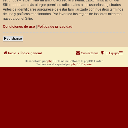
segundos y le permitirá un amplio acceso al sistema. La Administración del
Sitio puede además otorgar permisos adicionales a los usuarios registrados.
Antes de identificarse asegúrese de estar familiarizado con nuestros términos
de uso y políticas relacionadas. Por favor lea las reglas de los foros mientras
navega por el Sitio.
Condiciones de uso
|
Política de privacidad
Registrarse
Inicio
Índice general
Contáctenos
El Equipo
Desarrollado por
phpBB
® Forum Software © phpBB Limited
Traducción al español por
phpBB España