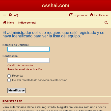
Asshai.com
FAQ
Registrarse
Identificarse
B
Inicio
Índice general
u
El administrador del sitio requiere que esté registrado y se
s
haya identificado para ver la lista del equipo.
c
Nombre de Usuario:
a
r
Contraseña:
Olvidé mi contraseña
Reenviar email de activación
Recordar
Ocultar mi estado de conexión en esta sesión
REGISTRARSE
Para autenticarse debe estar registrado. Registrarse tomará solo unos pocos