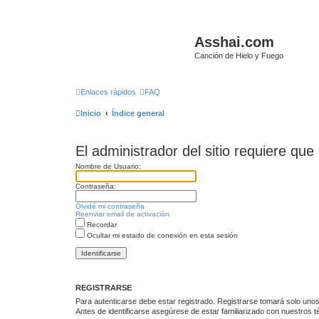
Asshai.com
Canción de Hielo y Fuego
Enlaces rápidos
FAQ
Inicio
Índice general
El administrador del sitio requiere que 
Nombre de Usuario:
Contraseña:
Olvidé mi contraseña
Reenviar email de activación
Recordar
Ocultar mi estado de conexión en esta sesión
REGISTRARSE
Para autenticarse debe estar registrado. Registrarse tomará solo unos
Antes de identificarse asegúrese de estar familiarizado con nuestros té