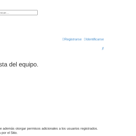
queda avanzada
Registrarse
Identificarse
B
u
s
sta del equipo.
c
a
r
de además otorgar permisos adicionales a los usuarios registrados.
por el Sitio.