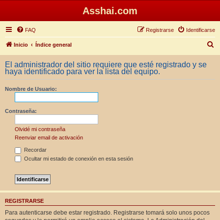
Asshai.com
FAQ
Registrarse
Identificarse
B
Inicio
Índice general
u
El administrador del sitio requiere que esté registrado y se
s
haya identificado para ver la lista del equipo.
c
Nombre de Usuario:
a
r
Contraseña:
Olvidé mi contraseña
Reenviar email de activación
Recordar
Ocultar mi estado de conexión en esta sesión
REGISTRARSE
Para autenticarse debe estar registrado. Registrarse tomará solo unos pocos