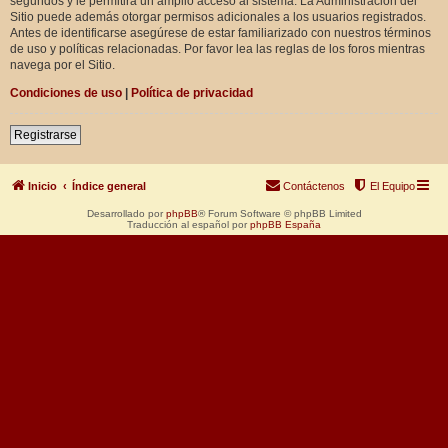
segundos y le permitirá un amplio acceso al sistema. La Administración del
Sitio puede además otorgar permisos adicionales a los usuarios registrados.
Antes de identificarse asegúrese de estar familiarizado con nuestros términos
de uso y políticas relacionadas. Por favor lea las reglas de los foros mientras
navega por el Sitio.
Condiciones de uso
|
Política de privacidad
Registrarse
Inicio
Índice general
Contáctenos
El Equipo
Desarrollado por
phpBB
® Forum Software © phpBB Limited
Traducción al español por
phpBB España