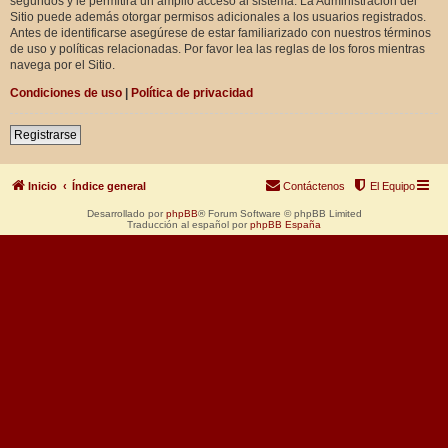
segundos y le permitirá un amplio acceso al sistema. La Administración del
Sitio puede además otorgar permisos adicionales a los usuarios registrados.
Antes de identificarse asegúrese de estar familiarizado con nuestros términos
de uso y políticas relacionadas. Por favor lea las reglas de los foros mientras
navega por el Sitio.
Condiciones de uso
|
Política de privacidad
Registrarse
Inicio
Índice general
Contáctenos
El Equipo
Desarrollado por
phpBB
® Forum Software © phpBB Limited
Traducción al español por
phpBB España