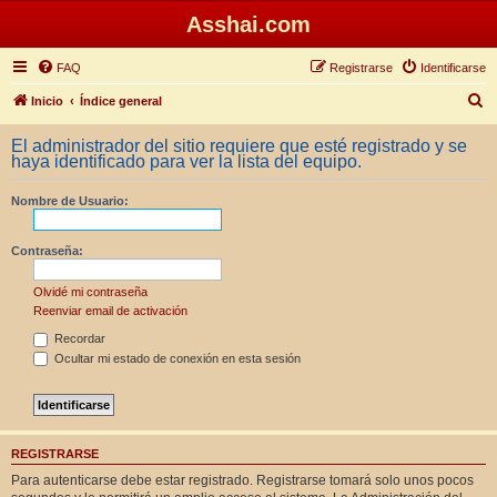
Asshai.com
FAQ
Registrarse
Identificarse
B
Inicio
Índice general
u
El administrador del sitio requiere que esté registrado y se
s
haya identificado para ver la lista del equipo.
c
Nombre de Usuario:
a
r
Contraseña:
Olvidé mi contraseña
Reenviar email de activación
Recordar
Ocultar mi estado de conexión en esta sesión
REGISTRARSE
Para autenticarse debe estar registrado. Registrarse tomará solo unos pocos