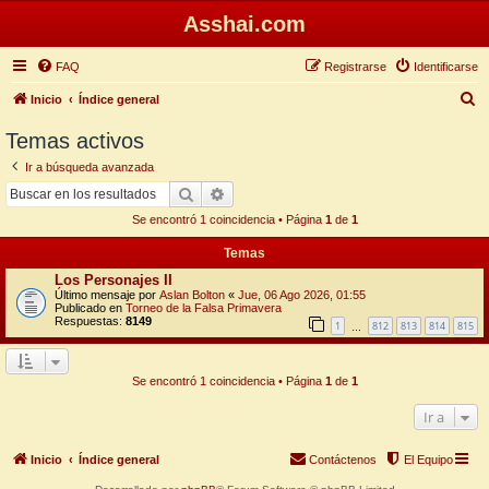
Asshai.com
FAQ
Registrarse
Identificarse
B
Inicio
Índice general
u
Temas activos
s
Ir a búsqueda avanzada
c
Buscar
Búsqueda avanzada
a
Se encontró 1 coincidencia • Página
1
de
1
r
Temas
Los Personajes II
Último mensaje por
Aslan Bolton
«
Jue, 06 Ago 2026, 01:55
Publicado en
Torneo de la Falsa Primavera
Respuestas:
8149
1
812
813
814
815
…
Se encontró 1 coincidencia • Página
1
de
1
Ir a
Inicio
Índice general
Contáctenos
El Equipo