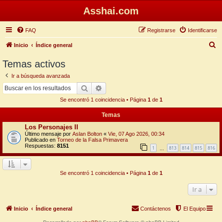
Asshai.com
FAQ
Registrarse
Identificarse
B
Inicio
Índice general
u
Temas activos
s
Ir a búsqueda avanzada
c
Buscar
Búsqueda avanzada
a
Se encontró 1 coincidencia • Página
1
de
1
r
Temas
Los Personajes II
Último mensaje por
Aslan Bolton
«
Vie, 07 Ago 2026, 00:34
Publicado en
Torneo de la Falsa Primavera
Respuestas:
8151
1
813
814
815
816
…
Se encontró 1 coincidencia • Página
1
de
1
Ir a
Inicio
Índice general
Contáctenos
El Equipo