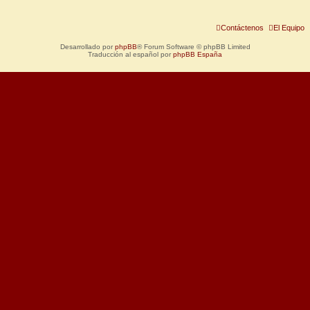
Contáctenos
El Equipo
Desarrollado por
phpBB
® Forum Software © phpBB Limited
Traducción al español por
phpBB España