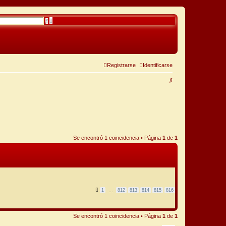
B
B
ú
u
s
s
q
c
u
a
e
r
d
a
a
Registrarse
Identificarse
v
a
B
n
z
u
a
d
a
s
c
a
Se encontró 1 coincidencia • Página
1
de
1
r
1
812
813
814
815
816
…
Se encontró 1 coincidencia • Página
1
de
1