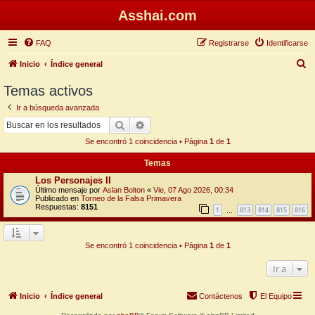
Asshai.com
FAQ
Registrarse
Identificarse
B
Inicio
Índice general
u
Temas activos
s
Ir a búsqueda avanzada
c
Buscar
Búsqueda avanzada
a
Se encontró 1 coincidencia • Página
1
de
1
r
Temas
Los Personajes II
Último mensaje por
Aslan Bolton
«
Vie, 07 Ago 2026, 00:34
Publicado en
Torneo de la Falsa Primavera
Respuestas:
8151
1
813
814
815
816
…
Se encontró 1 coincidencia • Página
1
de
1
Ir a
Inicio
Índice general
Contáctenos
El Equipo