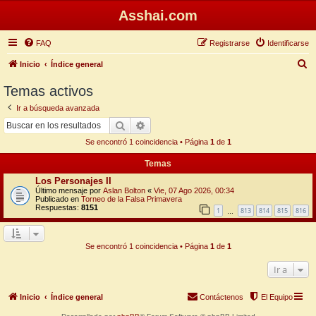
Asshai.com
FAQ
Registrarse
Identificarse
B
Inicio
Índice general
u
Temas activos
s
Ir a búsqueda avanzada
c
Buscar
Búsqueda avanzada
a
Se encontró 1 coincidencia • Página
1
de
1
r
Temas
Los Personajes II
Último mensaje por
Aslan Bolton
«
Vie, 07 Ago 2026, 00:34
Publicado en
Torneo de la Falsa Primavera
Respuestas:
8151
1
813
814
815
816
…
Se encontró 1 coincidencia • Página
1
de
1
Ir a
Inicio
Índice general
Contáctenos
El Equipo