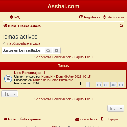
Asshai.com
FAQ
Registrarse
Identificarse
B
Inicio
Índice general
u
Temas activos
s
Ir a búsqueda avanzada
c
Buscar
Búsqueda avanzada
a
Se encontró 1 coincidencia • Página
1
de
1
r
Temas
Los Personajes II
Último mensaje por
HannaH
«
Dom, 09 Ago 2026, 09:15
Publicado en
Torneo de la Falsa Primavera
Respuestas:
8152
1
813
814
815
816
…
Se encontró 1 coincidencia • Página
1
de
1
Ir a
Inicio
Índice general
Contáctenos
El Equipo