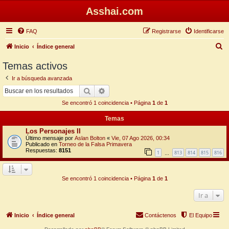
Asshai.com
FAQ
Registrarse
Identificarse
B
Inicio
Índice general
u
Temas activos
s
Ir a búsqueda avanzada
c
Buscar
Búsqueda avanzada
a
Se encontró 1 coincidencia • Página
1
de
1
r
Temas
Los Personajes II
Último mensaje por
Aslan Bolton
«
Vie, 07 Ago 2026, 00:34
Publicado en
Torneo de la Falsa Primavera
Respuestas:
8151
1
813
814
815
816
…
Se encontró 1 coincidencia • Página
1
de
1
Ir a
Inicio
Índice general
Contáctenos
El Equipo