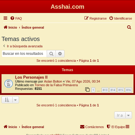
Asshai.com
FAQ
Registrarse
Identificarse
B
Inicio
Índice general
u
Temas activos
s
Ir a búsqueda avanzada
c
Buscar
Búsqueda avanzada
a
Se encontró 1 coincidencia • Página
1
de
1
r
Temas
Los Personajes II
Último mensaje por
Aslan Bolton
«
Vie, 07 Ago 2026, 00:34
Publicado en
Torneo de la Falsa Primavera
Respuestas:
8151
1
813
814
815
816
…
Se encontró 1 coincidencia • Página
1
de
1
Ir a
Inicio
Índice general
Contáctenos
El Equipo