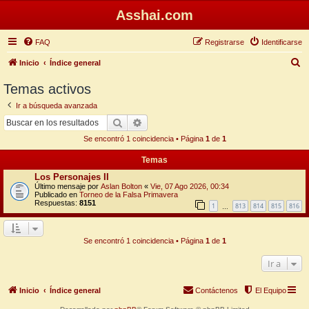
Asshai.com
FAQ
Registrarse
Identificarse
B
Inicio
Índice general
u
Temas activos
s
Ir a búsqueda avanzada
c
Buscar
Búsqueda avanzada
a
Se encontró 1 coincidencia • Página
1
de
1
r
Temas
Los Personajes II
Último mensaje por
Aslan Bolton
«
Vie, 07 Ago 2026, 00:34
Publicado en
Torneo de la Falsa Primavera
Respuestas:
8151
1
813
814
815
816
…
Se encontró 1 coincidencia • Página
1
de
1
Ir a
Inicio
Índice general
Contáctenos
El Equipo