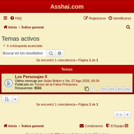
Asshai.com
FAQ
Registrarse
Identificarse
B
Inicio
Índice general
u
Temas activos
s
Ir a búsqueda avanzada
c
Buscar
Búsqueda avanzada
a
Se encontró 1 coincidencia • Página
1
de
1
r
Temas
Los Personajes II
Último mensaje por
Aslan Bolton
«
Vie, 07 Ago 2026, 00:34
Publicado en
Torneo de la Falsa Primavera
Respuestas:
8151
1
813
814
815
816
…
Se encontró 1 coincidencia • Página
1
de
1
Ir a
Inicio
Índice general
Contáctenos
El Equipo