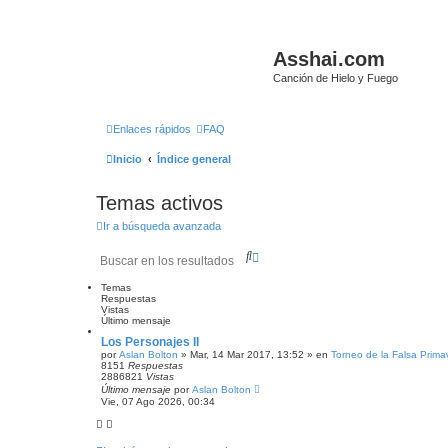
Asshai.com
Canción de Hielo y Fuego
Enlaces rápidos
FAQ
Inicio
Índice general
Temas activos
Ir a búsqueda avanzada
B
B
u
ú
s
s
Temas
c
q
Respuestas
Vistas
a
u
Último mensaje
r
e
d
Los Personajes II
a
por
Aslan Bolton
» Mar, 14 Mar 2017, 13:52 » en
Torneo de la Falsa Prima
8151
Respuestas
a
2886821
Vistas
v
Último mensaje
por
Aslan Bolton
a
Vie, 07 Ago 2026, 00:34
n
z
a