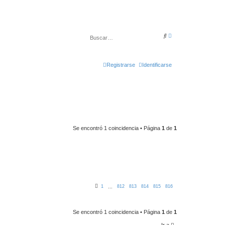
B
B
ú
u
s
s
q
c
u
a
e
Registrarse
Identificarse
r
d
a
a
v
a
n
z
a
d
a
Se encontró 1 coincidencia • Página
1
de
1
1
812
813
814
815
816
…
Se encontró 1 coincidencia • Página
1
de
1