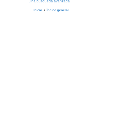
d
Ir a búsqueda avanzada
a
Inicio
Índice general