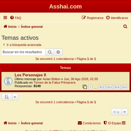
Asshai.com
FAQ
Registrarse
Identificarse
B
Inicio
Índice general
u
Temas activos
s
Ir a búsqueda avanzada
c
Buscar
Búsqueda avanzada
a
Se encontró 1 coincidencia • Página
1
de
1
r
Temas
Los Personajes II
Último mensaje por
Aslan Bolton
«
Jue, 06 Ago 2026, 01:55
Publicado en
Torneo de la Falsa Primavera
Respuestas:
8149
1
812
813
814
815
…
Se encontró 1 coincidencia • Página
1
de
1
Ir a
Inicio
Índice general
Contáctenos
El Equipo