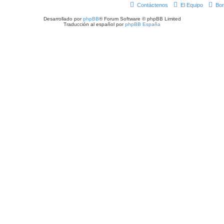
Contáctenos
El Equipo
Bor
Desarrollado por
phpBB
® Forum Software © phpBB Limited
Traducción al español por
phpBB España