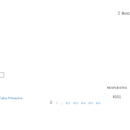
Busc
RESPUESTAS
8151
 Falsa Primavera
1
812
813
814
815
816
…