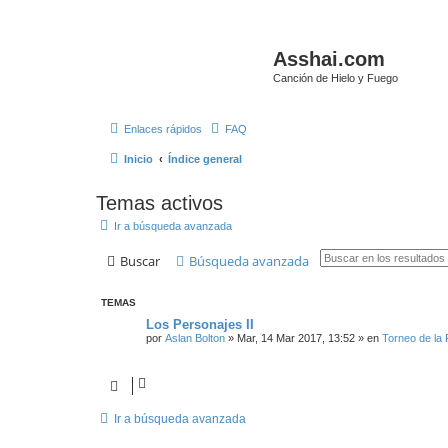
Asshai.com
Canción de Hielo y Fuego
Enlaces rápidos
FAQ
Inicio
Índice general
Temas activos
Ir a búsqueda avanzada
Buscar
Búsqueda avanzada
TEMAS
Los Personajes II
por
Aslan Bolton
» Mar, 14 Mar 2017, 13:52 » en
Torneo de la
Ir a búsqueda avanzada