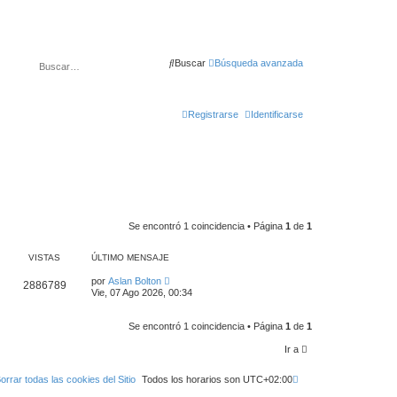
Buscar
Búsqueda avanzada
Registrarse
Identificarse
Se encontró 1 coincidencia • Página
1
de
1
VISTAS
ÚLTIMO MENSAJE
por
Aslan Bolton
2886789
Vie, 07 Ago 2026, 00:34
Se encontró 1 coincidencia • Página
1
de
1
Ir a
orrar todas las cookies del Sitio
Todos los horarios son
UTC+02:00