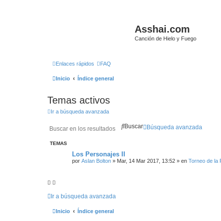
Asshai.com
Canción de Hielo y Fuego
Enlaces rápidos
FAQ
Inicio
Índice general
Temas activos
Ir a búsqueda avanzada
Buscar
Búsqueda avanzada
TEMAS
Los Personajes II
por
Aslan Bolton
» Mar, 14 Mar 2017, 13:52 » en
Torneo de la
Ir a búsqueda avanzada
Inicio
Índice general