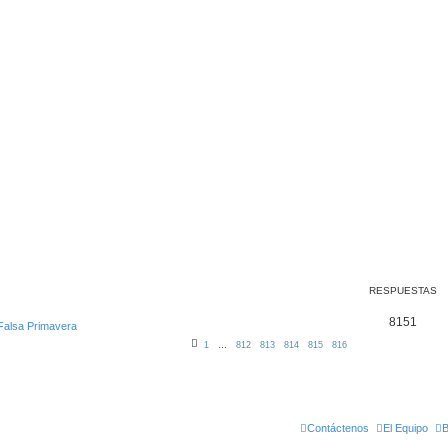
RESPUESTAS
8151
 Falsa Primavera
1
…
812
813
814
815
816
Contáctenos
El Equipo
B