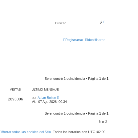
B
B
ú
u
s
s
q
c
u
a
e
Registrarse
Identificarse
r
d
a
a
v
a
n
z
a
d
a
Se encontró 1 coincidencia • Página
1
de
1
VISTAS
ÚLTIMO MENSAJE
por
Aslan Bolton
2893006
Vie, 07 Ago 2026, 00:34
Se encontró 1 coincidencia • Página
1
de
1
Ir a
Borrar todas las cookies del Sitio
Todos los horarios son
UTC+02:00