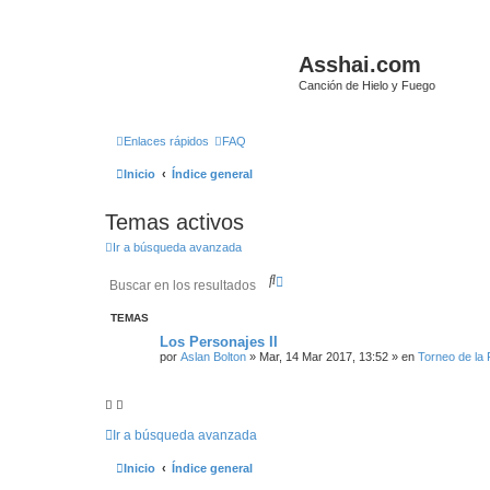
Asshai.com
Canción de Hielo y Fuego
Enlaces rápidos
FAQ
Inicio
Índice general
Temas activos
Ir a búsqueda avanzada
B
B
u
ú
s
s
TEMAS
c
q
a
u
Los Personajes II
r
e
por
Aslan Bolton
» Mar, 14 Mar 2017, 13:52 » en
Torneo de la
d
a
a
v
a
Ir a búsqueda avanzada
n
z
Inicio
Índice general
a