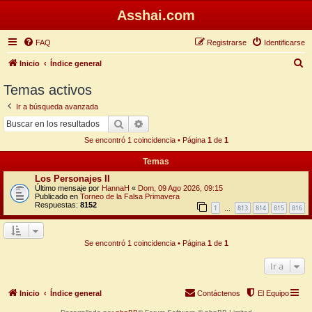
Asshai.com
FAQ
Registrarse
Identificarse
B
Inicio
Índice general
u
Temas activos
s
Ir a búsqueda avanzada
c
Buscar
Búsqueda avanzada
a
Se encontró 1 coincidencia • Página
1
de
1
r
Temas
Los Personajes II
Último mensaje por
HannaH
«
Dom, 09 Ago 2026, 09:15
Publicado en
Torneo de la Falsa Primavera
Respuestas:
8152
1
813
814
815
816
…
Se encontró 1 coincidencia • Página
1
de
1
Ir a
Inicio
Índice general
Contáctenos
El Equipo