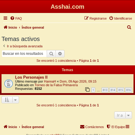
Asshai.com
FAQ
Registrarse
Identificarse
B
Inicio
Índice general
u
Temas activos
s
Ir a búsqueda avanzada
c
Buscar
Búsqueda avanzada
a
Se encontró 1 coincidencia • Página
1
de
1
r
Temas
Los Personajes II
Último mensaje por
HannaH
«
Dom, 09 Ago 2026, 09:15
Publicado en
Torneo de la Falsa Primavera
Respuestas:
8152
1
813
814
815
816
…
Se encontró 1 coincidencia • Página
1
de
1
Ir a
Inicio
Índice general
Contáctenos
El Equipo