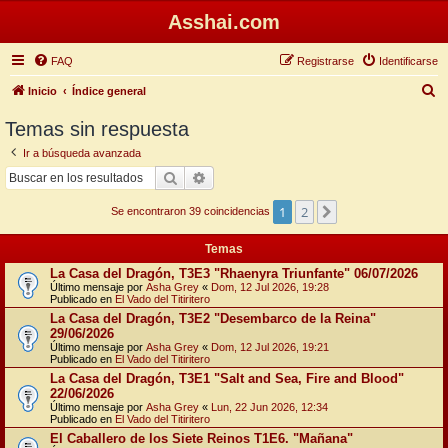
Asshai.com
FAQ
Registrarse
Identificarse
B
Inicio
Índice general
u
Temas sin respuesta
s
Ir a búsqueda avanzada
c
Buscar
Búsqueda avanzada
a
1
2
Siguiente
r
Se encontraron 39 coincidencias
Temas
La Casa del Dragón, T3E3 "Rhaenyra Triunfante" 06/07/2026
Último mensaje por
Asha Grey
«
Dom, 12 Jul 2026, 19:28
Publicado en
El Vado del Titiritero
La Casa del Dragón, T3E2 "Desembarco de la Reina"
29/06/2026
Último mensaje por
Asha Grey
«
Dom, 12 Jul 2026, 19:21
Publicado en
El Vado del Titiritero
La Casa del Dragón, T3E1 "Salt and Sea, Fire and Blood"
22/06/2026
Último mensaje por
Asha Grey
«
Lun, 22 Jun 2026, 12:34
Publicado en
El Vado del Titiritero
El Caballero de los Siete Reinos T1E6. "Mañana"