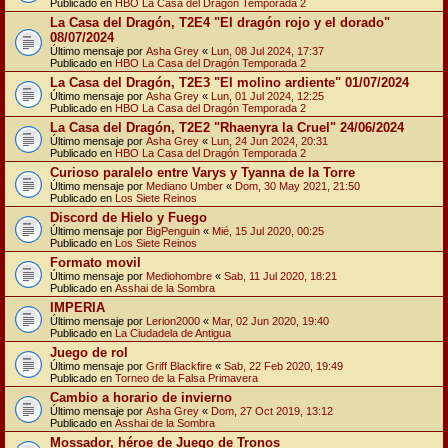
Publicado en
HBO La Casa del Dragón Temporada 2
La Casa del Dragón, T2E4 "El dragón rojo y el dorado"
08/07/2024
Último mensaje por
Asha Grey
«
Lun, 08 Jul 2024, 17:37
Publicado en
HBO La Casa del Dragón Temporada 2
La Casa del Dragón, T2E3 "El molino ardiente" 01/07/2024
Último mensaje por
Asha Grey
«
Lun, 01 Jul 2024, 12:25
Publicado en
HBO La Casa del Dragón Temporada 2
La Casa del Dragón, T2E2 "Rhaenyra la Cruel" 24/06/2024
Último mensaje por
Asha Grey
«
Lun, 24 Jun 2024, 20:31
Publicado en
HBO La Casa del Dragón Temporada 2
Curioso paralelo entre Varys y Tyanna de la Torre
Último mensaje por
Mediano Umber
«
Dom, 30 May 2021, 21:50
Publicado en
Los Siete Reinos
Discord de Hielo y Fuego
Último mensaje por
BigPenguin
«
Mié, 15 Jul 2020, 00:25
Publicado en
Los Siete Reinos
Formato movil
Último mensaje por
Mediohombre
«
Sab, 11 Jul 2020, 18:21
Publicado en
Asshai de la Sombra
IMPERIA
Último mensaje por
Lerion2000
«
Mar, 02 Jun 2020, 19:40
Publicado en
La Ciudadela de Antigua
Juego de rol
Último mensaje por
Griff Blackfire
«
Sab, 22 Feb 2020, 19:49
Publicado en
Torneo de la Falsa Primavera
Cambio a horario de invierno
Último mensaje por
Asha Grey
«
Dom, 27 Oct 2019, 13:12
Publicado en
Asshai de la Sombra
Mossador, héroe de Juego de Tronos