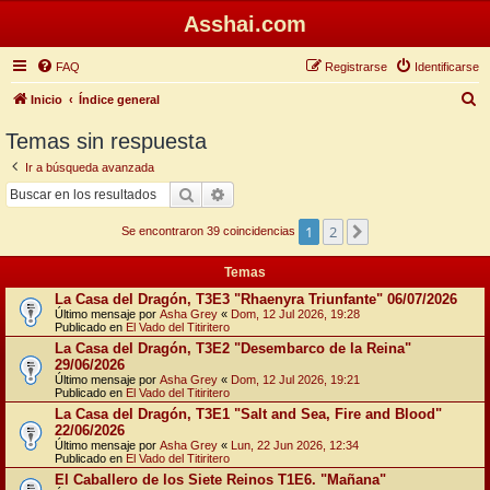
Asshai.com
FAQ
Registrarse
Identificarse
B
Inicio
Índice general
u
Temas sin respuesta
s
Ir a búsqueda avanzada
c
Buscar
Búsqueda avanzada
a
1
2
Siguiente
r
Se encontraron 39 coincidencias
Temas
La Casa del Dragón, T3E3 "Rhaenyra Triunfante" 06/07/2026
Último mensaje por
Asha Grey
«
Dom, 12 Jul 2026, 19:28
Publicado en
El Vado del Titiritero
La Casa del Dragón, T3E2 "Desembarco de la Reina"
29/06/2026
Último mensaje por
Asha Grey
«
Dom, 12 Jul 2026, 19:21
Publicado en
El Vado del Titiritero
La Casa del Dragón, T3E1 "Salt and Sea, Fire and Blood"
22/06/2026
Último mensaje por
Asha Grey
«
Lun, 22 Jun 2026, 12:34
Publicado en
El Vado del Titiritero
El Caballero de los Siete Reinos T1E6. "Mañana"