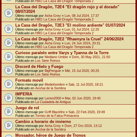
Publicado en
HBO La Casa del Dragón Temporada 2
La Casa del Dragón, T2E4 "El dragón rojo y el dorado"
08/07/2024
Último mensaje por
Asha Grey
«
Lun, 08 Jul 2024, 17:37
Publicado en
HBO La Casa del Dragón Temporada 2
La Casa del Dragón, T2E3 "El molino ardiente" 01/07/2024
Último mensaje por
Asha Grey
«
Lun, 01 Jul 2024, 12:25
Publicado en
HBO La Casa del Dragón Temporada 2
La Casa del Dragón, T2E2 "Rhaenyra la Cruel" 24/06/2024
Último mensaje por
Asha Grey
«
Lun, 24 Jun 2024, 20:31
Publicado en
HBO La Casa del Dragón Temporada 2
Curioso paralelo entre Varys y Tyanna de la Torre
Último mensaje por
Mediano Umber
«
Dom, 30 May 2021, 21:50
Publicado en
Los Siete Reinos
Discord de Hielo y Fuego
Último mensaje por
BigPenguin
«
Mié, 15 Jul 2020, 00:25
Publicado en
Los Siete Reinos
Formato movil
Último mensaje por
Mediohombre
«
Sab, 11 Jul 2020, 18:21
Publicado en
Asshai de la Sombra
IMPERIA
Último mensaje por
Lerion2000
«
Mar, 02 Jun 2020, 19:40
Publicado en
La Ciudadela de Antigua
Juego de rol
Último mensaje por
Griff Blackfire
«
Sab, 22 Feb 2020, 19:49
Publicado en
Torneo de la Falsa Primavera
Cambio a horario de invierno
Último mensaje por
Asha Grey
«
Dom, 27 Oct 2019, 13:12
Publicado en
Asshai de la Sombra
Mossador, héroe de Juego de Tronos