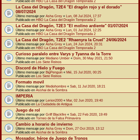
Publicado en
HBO La Casa del Dragón Temporada 2
La Casa del Dragón, T2E4 "El dragón rojo y el dorado"
08/07/2024
Último mensaje por
Asha Grey
«
Lun, 08 Jul 2024, 17:37
Publicado en
HBO La Casa del Dragón Temporada 2
La Casa del Dragón, T2E3 "El molino ardiente" 01/07/2024
Último mensaje por
Asha Grey
«
Lun, 01 Jul 2024, 12:25
Publicado en
HBO La Casa del Dragón Temporada 2
La Casa del Dragón, T2E2 "Rhaenyra la Cruel" 24/06/2024
Último mensaje por
Asha Grey
«
Lun, 24 Jun 2024, 20:31
Publicado en
HBO La Casa del Dragón Temporada 2
Curioso paralelo entre Varys y Tyanna de la Torre
Último mensaje por
Mediano Umber
«
Dom, 30 May 2021, 21:50
Publicado en
Los Siete Reinos
Discord de Hielo y Fuego
Último mensaje por
BigPenguin
«
Mié, 15 Jul 2020, 00:25
Publicado en
Los Siete Reinos
Formato movil
Último mensaje por
Mediohombre
«
Sab, 11 Jul 2020, 18:21
Publicado en
Asshai de la Sombra
IMPERIA
Último mensaje por
Lerion2000
«
Mar, 02 Jun 2020, 19:40
Publicado en
La Ciudadela de Antigua
Juego de rol
Último mensaje por
Griff Blackfire
«
Sab, 22 Feb 2020, 19:49
Publicado en
Torneo de la Falsa Primavera
Cambio a horario de invierno
Último mensaje por
Asha Grey
«
Dom, 27 Oct 2019, 13:12
Publicado en
Asshai de la Sombra
Mossador, héroe de Juego de Tronos