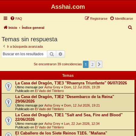
Asshai.com
FAQ
Registrarse
Identificarse
B
Inicio
Índice general
u
Temas sin respuesta
s
Ir a búsqueda avanzada
c
Buscar
Búsqueda avanzada
a
1
2
Siguiente
r
Se encontraron 39 coincidencias
Temas
La Casa del Dragón, T3E3 "Rhaenyra Triunfante" 06/07/2026
Último mensaje por
Asha Grey
«
Dom, 12 Jul 2026, 19:28
Publicado en
El Vado del Titiritero
La Casa del Dragón, T3E2 "Desembarco de la Reina"
29/06/2026
Último mensaje por
Asha Grey
«
Dom, 12 Jul 2026, 19:21
Publicado en
El Vado del Titiritero
La Casa del Dragón, T3E1 "Salt and Sea, Fire and Blood"
22/06/2026
Último mensaje por
Asha Grey
«
Lun, 22 Jun 2026, 12:34
Publicado en
El Vado del Titiritero
El Caballero de los Siete Reinos T1E6. "Mañana"