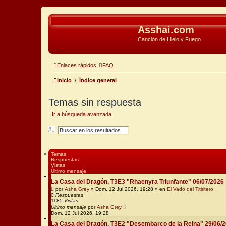
Asshai.com
Canción de Hielo y Fuego
Enlaces rápidos
FAQ
Inicio
Índice general
Temas sin respuesta
Ir a búsqueda avanzada
B
B
u
ú
s
s
c
q
a
u
Temas
r
e
Respuestas
d
Vistas
a
Último mensaje
a
La Casa del Dragón, T3E3 "Rhaenyra Triunfante" 06/07/2026
v
a
por
Asha Grey
» Dom, 12 Jul 2026, 19:28 » en
El Vado del Titiritero
n
0
Respuestas
1185
z
Vistas
a
Último mensaje
por
Asha Grey
d
Dom, 12 Jul 2026, 19:28
a
La Casa del Dragón, T3E2 "Desembarco de la Reina" 29/06/