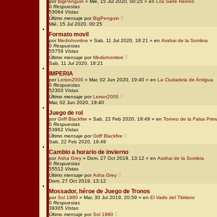
por
BigPenguin
» Mié, 15 Jul 2020, 00:25 » en
Los Siete Reinos
0
Respuestas
53064
Vistas
Último mensaje
por
BigPenguin
Mié, 15 Jul 2020, 00:25
Formato movil
por
Mediohombre
» Sab, 11 Jul 2020, 18:21 » en
Asshai de la Sombra
0
Respuestas
55759
Vistas
Último mensaje
por
Mediohombre
Sab, 11 Jul 2020, 18:21
IMPERIA
por
Lerion2000
» Mar, 02 Jun 2020, 19:40 » en
La Ciudadela de Antigua
0
Respuestas
52303
Vistas
Último mensaje
por
Lerion2000
Mar, 02 Jun 2020, 19:40
Juego de rol
por
Griff Blackfire
» Sab, 22 Feb 2020, 19:49 » en
Torneo de la Falsa Prim
0
Respuestas
53962
Vistas
Último mensaje
por
Griff Blackfire
Sab, 22 Feb 2020, 19:49
Cambio a horario de invierno
por
Asha Grey
» Dom, 27 Oct 2019, 13:12 » en
Asshai de la Sombra
0
Respuestas
55512
Vistas
Último mensaje
por
Asha Grey
Dom, 27 Oct 2019, 13:12
Mossador, héroe de Juego de Tronos
por
Sol 1980
» Mar, 30 Jul 2019, 20:59 » en
El Vado del Titiritero
0
Respuestas
39305
Vistas
Último mensaje
por
Sol 1980