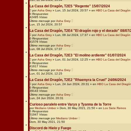
La Casa del Dragón, T2E5 "Regente" 15/07/2024
por
Asha Grey
» Lun, 15 Jul 2024, 20:57 » en
HBO La Casa del Dragón
0
Respuestas
42495
Vistas
Último mensaje
por
Asha Grey
Lun, 15 Jul 2024, 20:57
La Casa del Dragón, T2E4 "El dragón rojo y el dorado" 08/07
por
Asha Grey
» Lun, 08 Jul 2024, 17:37 » en
HBO La Casa del Dragón
0
Respuestas
41576
Vistas
Último mensaje
por
Asha Grey
Lun, 08 Jul 2024, 17:37
La Casa del Dragón, T2E3 "El molino ardiente" 01/07/2024
por
Asha Grey
» Lun, 01 Jul 2024, 12:25 » en
HBO La Casa del Dragón
0
Respuestas
41617
Vistas
Último mensaje
por
Asha Grey
Lun, 01 Jul 2024, 12:25
La Casa del Dragón, T2E2 "Rhaenyra la Cruel" 24/06/2024
por
Asha Grey
» Lun, 24 Jun 2024, 20:31 » en
HBO La Casa del Dragó
0
Respuestas
39143
Vistas
Último mensaje
por
Asha Grey
Lun, 24 Jun 2024, 20:31
Curioso paralelo entre Varys y Tyanna de la Torre
por
Mediano Umber
» Dom, 30 May 2021, 21:50 » en
Los Siete Reinos
0
Respuestas
51947
Vistas
Último mensaje
por
Mediano Umber
Dom, 30 May 2021, 21:50
Discord de Hielo y Fuego