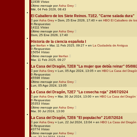
11938
Vistas
Último mensaje
por
Asha Grey
Mié, 04 Feb 2026, 08:43
El Caballero de los Siete Reinos. T1E2. "Carne salada dura"
por
Asha Grey
» Dom, 25 Ene 2026, 17:40 » en
HBO El Caballero de lo
0
Respuestas
14111
Vistas
Último mensaje
por
Asha Grey
Dom, 25 Ene 2026, 17:40
Historia de la ciencia española I
por
literfan
» Mar, 11 Feb 2025, 09:27 » en
La Ciudadela de Antigua
0
Respuestas
15054
Vistas
Último mensaje
por
literfan
Mar, 11 Feb 2025, 09:27
La Casa del Dragón, T2E8 "La mujer que debía reinar" 05/08
por
Asha Grey
» Lun, 05 Ago 2024, 13:05 » en
HBO La Casa del Dragó
0
Respuestas
45598
Vistas
Último mensaje
por
Asha Grey
Lun, 05 Ago 2024, 13:05
La Casa del Dragón, T2E7 "La cosecha roja" 29/07/2024
por
Asha Grey
» Mar, 30 Jul 2024, 13:00 » en
HBO La Casa del Dragón
0
Respuestas
35353
Vistas
Último mensaje
por
Asha Grey
Mar, 30 Jul 2024, 13:00
La Casa del Dragón, T2E6 "El populacho" 21/07/2024
por
Asha Grey
» Lun, 22 Jul 2024, 13:04 » en
HBO La Casa del Dragón
0
Respuestas
43774
Vistas
Último mensaje
por
Asha Grey
Lun, 22 Jul 2024, 13:04