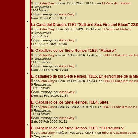
por
Asha Grey
» Dom, 12 Jul 2026, 19:21 » en
El Vado del Titiritero
0
Respuestas
1164
Vistas
Último mensaje
por
Asha Grey
Dom, 12 Jul 2026, 19:21
La Casa del Dragón, T3E1 "Salt and Sea, Fire and Blood" 22/
por
Asha Grey
» Lun, 22 Jun 2026, 12:34 » en
El Vado del Titiritero
0
Respuestas
1450
Vistas
Último mensaje
por
Asha Grey
Lun, 22 Jun 2026, 12:34
El Caballero de los Siete Reinos T1E6. "Mañana"
por
Asha Grey
» Dom, 22 Feb 2026, 17:48 » en
HBO El Caballero de los
0
Respuestas
18165
Vistas
Último mensaje
por
Asha Grey
Dom, 22 Feb 2026, 17:48
El caballero de los Siete Reinos. T1E5. En el Nombre de la Ma
por
Asha Grey
» Dom, 15 Feb 2026, 15:34 » en
HBO El Caballero de los
0
Respuestas
11201
Vistas
Último mensaje
por
Asha Grey
Dom, 15 Feb 2026, 15:34
El Caballero de los Siete Reinos. T1E4. Siete.
por
Asha Grey
» Sab, 07 Feb 2026, 01:11 » en
HBO El Caballero de los
0
Respuestas
11213
Vistas
Último mensaje
por
Asha Grey
Sab, 07 Feb 2026, 01:11
El Caballero de los Siete Reinos. T1E3. "El Escudero"
por
Asha Grey
» Mié, 04 Feb 2026, 08:43 » en
HBO El Caballero de los 
0
Respuestas