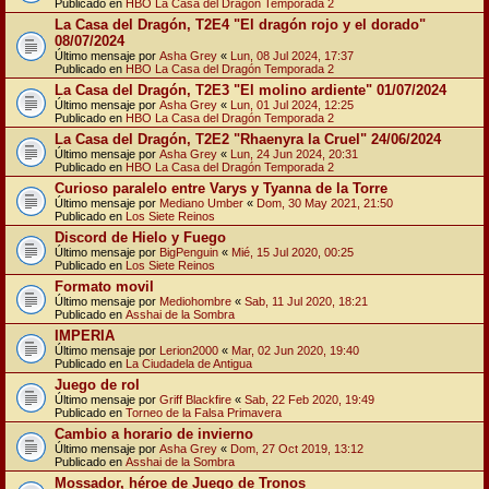
Publicado en
HBO La Casa del Dragón Temporada 2
La Casa del Dragón, T2E4 "El dragón rojo y el dorado"
08/07/2024
Último mensaje por
Asha Grey
«
Lun, 08 Jul 2024, 17:37
Publicado en
HBO La Casa del Dragón Temporada 2
La Casa del Dragón, T2E3 "El molino ardiente" 01/07/2024
Último mensaje por
Asha Grey
«
Lun, 01 Jul 2024, 12:25
Publicado en
HBO La Casa del Dragón Temporada 2
La Casa del Dragón, T2E2 "Rhaenyra la Cruel" 24/06/2024
Último mensaje por
Asha Grey
«
Lun, 24 Jun 2024, 20:31
Publicado en
HBO La Casa del Dragón Temporada 2
Curioso paralelo entre Varys y Tyanna de la Torre
Último mensaje por
Mediano Umber
«
Dom, 30 May 2021, 21:50
Publicado en
Los Siete Reinos
Discord de Hielo y Fuego
Último mensaje por
BigPenguin
«
Mié, 15 Jul 2020, 00:25
Publicado en
Los Siete Reinos
Formato movil
Último mensaje por
Mediohombre
«
Sab, 11 Jul 2020, 18:21
Publicado en
Asshai de la Sombra
IMPERIA
Último mensaje por
Lerion2000
«
Mar, 02 Jun 2020, 19:40
Publicado en
La Ciudadela de Antigua
Juego de rol
Último mensaje por
Griff Blackfire
«
Sab, 22 Feb 2020, 19:49
Publicado en
Torneo de la Falsa Primavera
Cambio a horario de invierno
Último mensaje por
Asha Grey
«
Dom, 27 Oct 2019, 13:12
Publicado en
Asshai de la Sombra
Mossador, héroe de Juego de Tronos