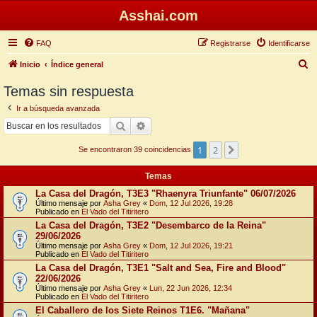
Asshai.com
FAQ
Registrarse
Identificarse
B
Inicio
Índice general
u
Temas sin respuesta
s
Ir a búsqueda avanzada
c
Buscar
Búsqueda avanzada
a
1
2
Siguiente
r
Se encontraron 39 coincidencias
Temas
La Casa del Dragón, T3E3 "Rhaenyra Triunfante" 06/07/2026
Último mensaje por
Asha Grey
«
Dom, 12 Jul 2026, 19:28
Publicado en
El Vado del Titiritero
La Casa del Dragón, T3E2 "Desembarco de la Reina"
29/06/2026
Último mensaje por
Asha Grey
«
Dom, 12 Jul 2026, 19:21
Publicado en
El Vado del Titiritero
La Casa del Dragón, T3E1 "Salt and Sea, Fire and Blood"
22/06/2026
Último mensaje por
Asha Grey
«
Lun, 22 Jun 2026, 12:34
Publicado en
El Vado del Titiritero
El Caballero de los Siete Reinos T1E6. "Mañana"