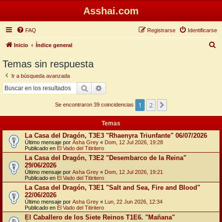
Asshai.com
FAQ
Registrarse
Identificarse
B
Inicio
Índice general
u
Temas sin respuesta
s
Ir a búsqueda avanzada
c
Buscar
Búsqueda avanzada
a
1
2
Siguiente
r
Se encontraron 39 coincidencias
Temas
La Casa del Dragón, T3E3 "Rhaenyra Triunfante" 06/07/2026
Último mensaje por
Asha Grey
«
Dom, 12 Jul 2026, 19:28
Publicado en
El Vado del Titiritero
La Casa del Dragón, T3E2 "Desembarco de la Reina"
29/06/2026
Último mensaje por
Asha Grey
«
Dom, 12 Jul 2026, 19:21
Publicado en
El Vado del Titiritero
La Casa del Dragón, T3E1 "Salt and Sea, Fire and Blood"
22/06/2026
Último mensaje por
Asha Grey
«
Lun, 22 Jun 2026, 12:34
Publicado en
El Vado del Titiritero
El Caballero de los Siete Reinos T1E6. "Mañana"