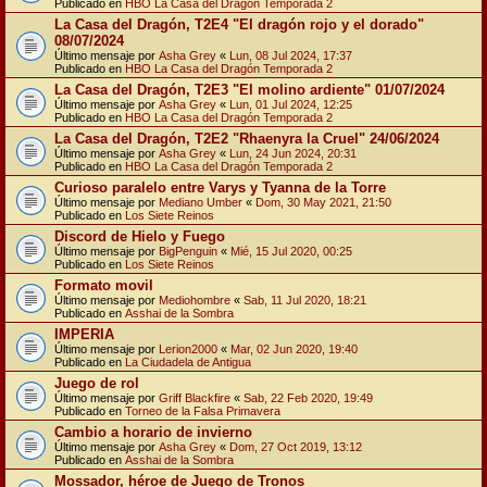
Publicado en
HBO La Casa del Dragón Temporada 2
La Casa del Dragón, T2E4 "El dragón rojo y el dorado"
08/07/2024
Último mensaje por
Asha Grey
«
Lun, 08 Jul 2024, 17:37
Publicado en
HBO La Casa del Dragón Temporada 2
La Casa del Dragón, T2E3 "El molino ardiente" 01/07/2024
Último mensaje por
Asha Grey
«
Lun, 01 Jul 2024, 12:25
Publicado en
HBO La Casa del Dragón Temporada 2
La Casa del Dragón, T2E2 "Rhaenyra la Cruel" 24/06/2024
Último mensaje por
Asha Grey
«
Lun, 24 Jun 2024, 20:31
Publicado en
HBO La Casa del Dragón Temporada 2
Curioso paralelo entre Varys y Tyanna de la Torre
Último mensaje por
Mediano Umber
«
Dom, 30 May 2021, 21:50
Publicado en
Los Siete Reinos
Discord de Hielo y Fuego
Último mensaje por
BigPenguin
«
Mié, 15 Jul 2020, 00:25
Publicado en
Los Siete Reinos
Formato movil
Último mensaje por
Mediohombre
«
Sab, 11 Jul 2020, 18:21
Publicado en
Asshai de la Sombra
IMPERIA
Último mensaje por
Lerion2000
«
Mar, 02 Jun 2020, 19:40
Publicado en
La Ciudadela de Antigua
Juego de rol
Último mensaje por
Griff Blackfire
«
Sab, 22 Feb 2020, 19:49
Publicado en
Torneo de la Falsa Primavera
Cambio a horario de invierno
Último mensaje por
Asha Grey
«
Dom, 27 Oct 2019, 13:12
Publicado en
Asshai de la Sombra
Mossador, héroe de Juego de Tronos