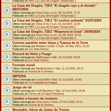
Publicado en
HBO La Casa del Dragón Temporada 2
La Casa del Dragón, T2E4 "El dragón rojo y el dorado"
08/07/2024
Último mensaje por
Asha Grey
«
Lun, 08 Jul 2024, 17:37
Publicado en
HBO La Casa del Dragón Temporada 2
La Casa del Dragón, T2E3 "El molino ardiente" 01/07/2024
Último mensaje por
Asha Grey
«
Lun, 01 Jul 2024, 12:25
Publicado en
HBO La Casa del Dragón Temporada 2
La Casa del Dragón, T2E2 "Rhaenyra la Cruel" 24/06/2024
Último mensaje por
Asha Grey
«
Lun, 24 Jun 2024, 20:31
Publicado en
HBO La Casa del Dragón Temporada 2
Curioso paralelo entre Varys y Tyanna de la Torre
Último mensaje por
Mediano Umber
«
Dom, 30 May 2021, 21:50
Publicado en
Los Siete Reinos
Discord de Hielo y Fuego
Último mensaje por
BigPenguin
«
Mié, 15 Jul 2020, 00:25
Publicado en
Los Siete Reinos
Formato movil
Último mensaje por
Mediohombre
«
Sab, 11 Jul 2020, 18:21
Publicado en
Asshai de la Sombra
IMPERIA
Último mensaje por
Lerion2000
«
Mar, 02 Jun 2020, 19:40
Publicado en
La Ciudadela de Antigua
Juego de rol
Último mensaje por
Griff Blackfire
«
Sab, 22 Feb 2020, 19:49
Publicado en
Torneo de la Falsa Primavera
Cambio a horario de invierno
Último mensaje por
Asha Grey
«
Dom, 27 Oct 2019, 13:12
Publicado en
Asshai de la Sombra
Mossador, héroe de Juego de Tronos