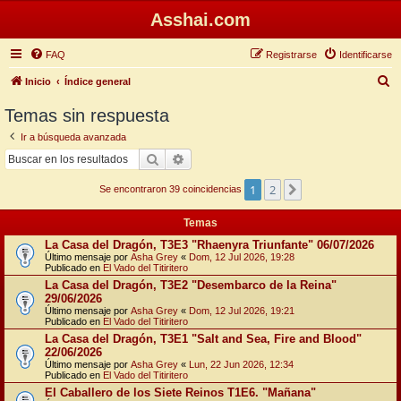
Asshai.com
FAQ
Registrarse
Identificarse
B
Inicio
Índice general
u
Temas sin respuesta
s
Ir a búsqueda avanzada
c
Buscar
Búsqueda avanzada
a
1
2
Siguiente
r
Se encontraron 39 coincidencias
Temas
La Casa del Dragón, T3E3 "Rhaenyra Triunfante" 06/07/2026
Último mensaje por
Asha Grey
«
Dom, 12 Jul 2026, 19:28
Publicado en
El Vado del Titiritero
La Casa del Dragón, T3E2 "Desembarco de la Reina"
29/06/2026
Último mensaje por
Asha Grey
«
Dom, 12 Jul 2026, 19:21
Publicado en
El Vado del Titiritero
La Casa del Dragón, T3E1 "Salt and Sea, Fire and Blood"
22/06/2026
Último mensaje por
Asha Grey
«
Lun, 22 Jun 2026, 12:34
Publicado en
El Vado del Titiritero
El Caballero de los Siete Reinos T1E6. "Mañana"