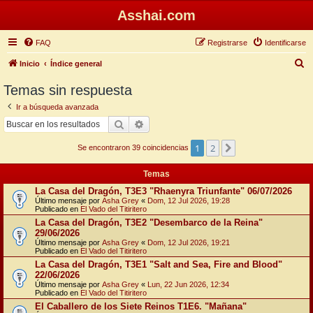
Asshai.com
FAQ
Registrarse
Identificarse
B
Inicio
Índice general
u
Temas sin respuesta
s
Ir a búsqueda avanzada
c
Buscar
Búsqueda avanzada
a
1
2
Siguiente
r
Se encontraron 39 coincidencias
Temas
La Casa del Dragón, T3E3 "Rhaenyra Triunfante" 06/07/2026
Último mensaje por
Asha Grey
«
Dom, 12 Jul 2026, 19:28
Publicado en
El Vado del Titiritero
La Casa del Dragón, T3E2 "Desembarco de la Reina"
29/06/2026
Último mensaje por
Asha Grey
«
Dom, 12 Jul 2026, 19:21
Publicado en
El Vado del Titiritero
La Casa del Dragón, T3E1 "Salt and Sea, Fire and Blood"
22/06/2026
Último mensaje por
Asha Grey
«
Lun, 22 Jun 2026, 12:34
Publicado en
El Vado del Titiritero
El Caballero de los Siete Reinos T1E6. "Mañana"