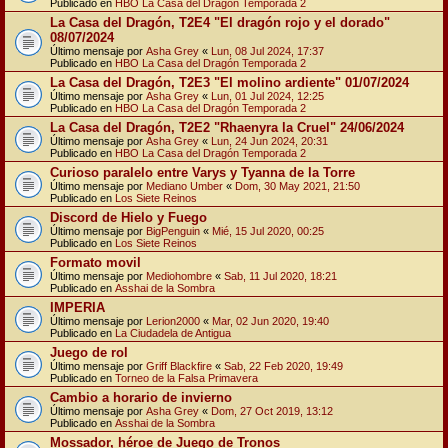
Publicado en
HBO La Casa del Dragón Temporada 2
La Casa del Dragón, T2E4 "El dragón rojo y el dorado"
08/07/2024
Último mensaje por
Asha Grey
«
Lun, 08 Jul 2024, 17:37
Publicado en
HBO La Casa del Dragón Temporada 2
La Casa del Dragón, T2E3 "El molino ardiente" 01/07/2024
Último mensaje por
Asha Grey
«
Lun, 01 Jul 2024, 12:25
Publicado en
HBO La Casa del Dragón Temporada 2
La Casa del Dragón, T2E2 "Rhaenyra la Cruel" 24/06/2024
Último mensaje por
Asha Grey
«
Lun, 24 Jun 2024, 20:31
Publicado en
HBO La Casa del Dragón Temporada 2
Curioso paralelo entre Varys y Tyanna de la Torre
Último mensaje por
Mediano Umber
«
Dom, 30 May 2021, 21:50
Publicado en
Los Siete Reinos
Discord de Hielo y Fuego
Último mensaje por
BigPenguin
«
Mié, 15 Jul 2020, 00:25
Publicado en
Los Siete Reinos
Formato movil
Último mensaje por
Mediohombre
«
Sab, 11 Jul 2020, 18:21
Publicado en
Asshai de la Sombra
IMPERIA
Último mensaje por
Lerion2000
«
Mar, 02 Jun 2020, 19:40
Publicado en
La Ciudadela de Antigua
Juego de rol
Último mensaje por
Griff Blackfire
«
Sab, 22 Feb 2020, 19:49
Publicado en
Torneo de la Falsa Primavera
Cambio a horario de invierno
Último mensaje por
Asha Grey
«
Dom, 27 Oct 2019, 13:12
Publicado en
Asshai de la Sombra
Mossador, héroe de Juego de Tronos