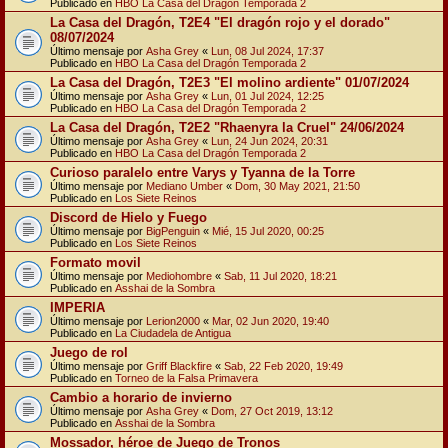
Publicado en
HBO La Casa del Dragón Temporada 2
La Casa del Dragón, T2E4 "El dragón rojo y el dorado"
08/07/2024
Último mensaje por
Asha Grey
«
Lun, 08 Jul 2024, 17:37
Publicado en
HBO La Casa del Dragón Temporada 2
La Casa del Dragón, T2E3 "El molino ardiente" 01/07/2024
Último mensaje por
Asha Grey
«
Lun, 01 Jul 2024, 12:25
Publicado en
HBO La Casa del Dragón Temporada 2
La Casa del Dragón, T2E2 "Rhaenyra la Cruel" 24/06/2024
Último mensaje por
Asha Grey
«
Lun, 24 Jun 2024, 20:31
Publicado en
HBO La Casa del Dragón Temporada 2
Curioso paralelo entre Varys y Tyanna de la Torre
Último mensaje por
Mediano Umber
«
Dom, 30 May 2021, 21:50
Publicado en
Los Siete Reinos
Discord de Hielo y Fuego
Último mensaje por
BigPenguin
«
Mié, 15 Jul 2020, 00:25
Publicado en
Los Siete Reinos
Formato movil
Último mensaje por
Mediohombre
«
Sab, 11 Jul 2020, 18:21
Publicado en
Asshai de la Sombra
IMPERIA
Último mensaje por
Lerion2000
«
Mar, 02 Jun 2020, 19:40
Publicado en
La Ciudadela de Antigua
Juego de rol
Último mensaje por
Griff Blackfire
«
Sab, 22 Feb 2020, 19:49
Publicado en
Torneo de la Falsa Primavera
Cambio a horario de invierno
Último mensaje por
Asha Grey
«
Dom, 27 Oct 2019, 13:12
Publicado en
Asshai de la Sombra
Mossador, héroe de Juego de Tronos