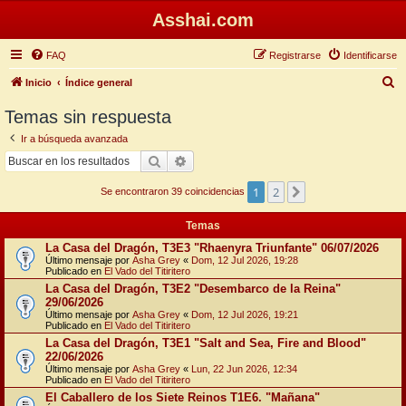
Asshai.com
FAQ
Registrarse
Identificarse
B
Inicio
Índice general
u
Temas sin respuesta
s
Ir a búsqueda avanzada
c
Buscar
Búsqueda avanzada
a
1
2
Siguiente
r
Se encontraron 39 coincidencias
Temas
La Casa del Dragón, T3E3 "Rhaenyra Triunfante" 06/07/2026
Último mensaje por
Asha Grey
«
Dom, 12 Jul 2026, 19:28
Publicado en
El Vado del Titiritero
La Casa del Dragón, T3E2 "Desembarco de la Reina"
29/06/2026
Último mensaje por
Asha Grey
«
Dom, 12 Jul 2026, 19:21
Publicado en
El Vado del Titiritero
La Casa del Dragón, T3E1 "Salt and Sea, Fire and Blood"
22/06/2026
Último mensaje por
Asha Grey
«
Lun, 22 Jun 2026, 12:34
Publicado en
El Vado del Titiritero
El Caballero de los Siete Reinos T1E6. "Mañana"