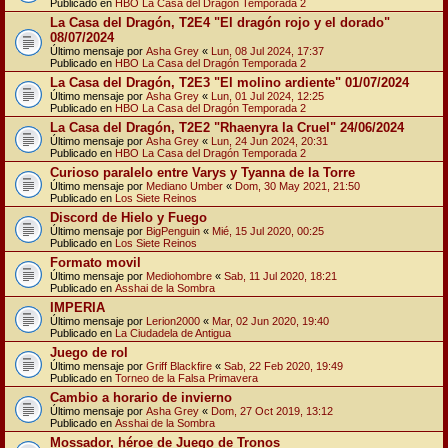
Publicado en
HBO La Casa del Dragón Temporada 2
La Casa del Dragón, T2E4 "El dragón rojo y el dorado"
08/07/2024
Último mensaje por
Asha Grey
«
Lun, 08 Jul 2024, 17:37
Publicado en
HBO La Casa del Dragón Temporada 2
La Casa del Dragón, T2E3 "El molino ardiente" 01/07/2024
Último mensaje por
Asha Grey
«
Lun, 01 Jul 2024, 12:25
Publicado en
HBO La Casa del Dragón Temporada 2
La Casa del Dragón, T2E2 "Rhaenyra la Cruel" 24/06/2024
Último mensaje por
Asha Grey
«
Lun, 24 Jun 2024, 20:31
Publicado en
HBO La Casa del Dragón Temporada 2
Curioso paralelo entre Varys y Tyanna de la Torre
Último mensaje por
Mediano Umber
«
Dom, 30 May 2021, 21:50
Publicado en
Los Siete Reinos
Discord de Hielo y Fuego
Último mensaje por
BigPenguin
«
Mié, 15 Jul 2020, 00:25
Publicado en
Los Siete Reinos
Formato movil
Último mensaje por
Mediohombre
«
Sab, 11 Jul 2020, 18:21
Publicado en
Asshai de la Sombra
IMPERIA
Último mensaje por
Lerion2000
«
Mar, 02 Jun 2020, 19:40
Publicado en
La Ciudadela de Antigua
Juego de rol
Último mensaje por
Griff Blackfire
«
Sab, 22 Feb 2020, 19:49
Publicado en
Torneo de la Falsa Primavera
Cambio a horario de invierno
Último mensaje por
Asha Grey
«
Dom, 27 Oct 2019, 13:12
Publicado en
Asshai de la Sombra
Mossador, héroe de Juego de Tronos