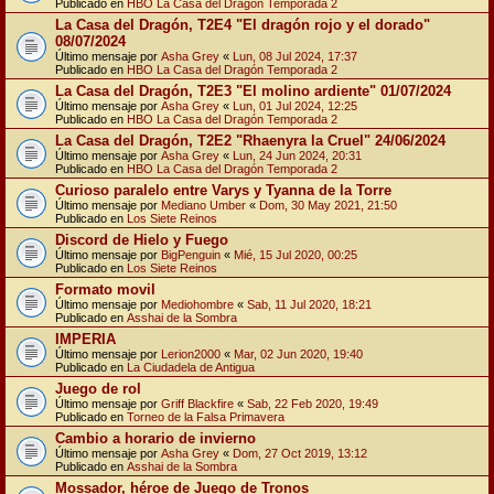
Publicado en
HBO La Casa del Dragón Temporada 2
La Casa del Dragón, T2E4 "El dragón rojo y el dorado"
08/07/2024
Último mensaje por
Asha Grey
«
Lun, 08 Jul 2024, 17:37
Publicado en
HBO La Casa del Dragón Temporada 2
La Casa del Dragón, T2E3 "El molino ardiente" 01/07/2024
Último mensaje por
Asha Grey
«
Lun, 01 Jul 2024, 12:25
Publicado en
HBO La Casa del Dragón Temporada 2
La Casa del Dragón, T2E2 "Rhaenyra la Cruel" 24/06/2024
Último mensaje por
Asha Grey
«
Lun, 24 Jun 2024, 20:31
Publicado en
HBO La Casa del Dragón Temporada 2
Curioso paralelo entre Varys y Tyanna de la Torre
Último mensaje por
Mediano Umber
«
Dom, 30 May 2021, 21:50
Publicado en
Los Siete Reinos
Discord de Hielo y Fuego
Último mensaje por
BigPenguin
«
Mié, 15 Jul 2020, 00:25
Publicado en
Los Siete Reinos
Formato movil
Último mensaje por
Mediohombre
«
Sab, 11 Jul 2020, 18:21
Publicado en
Asshai de la Sombra
IMPERIA
Último mensaje por
Lerion2000
«
Mar, 02 Jun 2020, 19:40
Publicado en
La Ciudadela de Antigua
Juego de rol
Último mensaje por
Griff Blackfire
«
Sab, 22 Feb 2020, 19:49
Publicado en
Torneo de la Falsa Primavera
Cambio a horario de invierno
Último mensaje por
Asha Grey
«
Dom, 27 Oct 2019, 13:12
Publicado en
Asshai de la Sombra
Mossador, héroe de Juego de Tronos