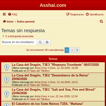
Asshai.com
FAQ
Registrarse
Identificarse
B
Inicio
Índice general
u
Temas sin respuesta
s
Ir a búsqueda avanzada
c
Buscar
Búsqueda avanzada
a
1
2
Siguiente
r
Se encontraron 39 coincidencias
Temas
La Casa del Dragón, T3E3 "Rhaenyra Triunfante" 06/07/2026
Último mensaje por
Asha Grey
«
Dom, 12 Jul 2026, 19:28
Publicado en
El Vado del Titiritero
La Casa del Dragón, T3E2 "Desembarco de la Reina"
29/06/2026
Último mensaje por
Asha Grey
«
Dom, 12 Jul 2026, 19:21
Publicado en
El Vado del Titiritero
La Casa del Dragón, T3E1 "Salt and Sea, Fire and Blood"
22/06/2026
Último mensaje por
Asha Grey
«
Lun, 22 Jun 2026, 12:34
Publicado en
El Vado del Titiritero
El Caballero de los Siete Reinos T1E6. "Mañana"