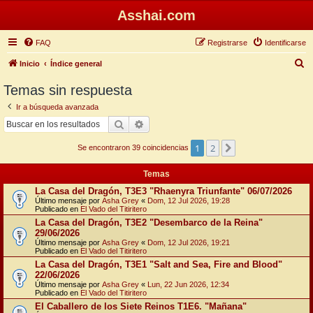
Asshai.com
FAQ
Registrarse
Identificarse
B
Inicio
Índice general
u
Temas sin respuesta
s
Ir a búsqueda avanzada
c
Buscar
Búsqueda avanzada
a
1
2
Siguiente
r
Se encontraron 39 coincidencias
Temas
La Casa del Dragón, T3E3 "Rhaenyra Triunfante" 06/07/2026
Último mensaje por
Asha Grey
«
Dom, 12 Jul 2026, 19:28
Publicado en
El Vado del Titiritero
La Casa del Dragón, T3E2 "Desembarco de la Reina"
29/06/2026
Último mensaje por
Asha Grey
«
Dom, 12 Jul 2026, 19:21
Publicado en
El Vado del Titiritero
La Casa del Dragón, T3E1 "Salt and Sea, Fire and Blood"
22/06/2026
Último mensaje por
Asha Grey
«
Lun, 22 Jun 2026, 12:34
Publicado en
El Vado del Titiritero
El Caballero de los Siete Reinos T1E6. "Mañana"