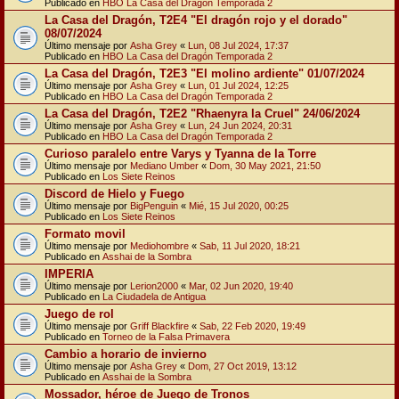
Publicado en
HBO La Casa del Dragón Temporada 2
La Casa del Dragón, T2E4 "El dragón rojo y el dorado"
08/07/2024
Último mensaje por
Asha Grey
«
Lun, 08 Jul 2024, 17:37
Publicado en
HBO La Casa del Dragón Temporada 2
La Casa del Dragón, T2E3 "El molino ardiente" 01/07/2024
Último mensaje por
Asha Grey
«
Lun, 01 Jul 2024, 12:25
Publicado en
HBO La Casa del Dragón Temporada 2
La Casa del Dragón, T2E2 "Rhaenyra la Cruel" 24/06/2024
Último mensaje por
Asha Grey
«
Lun, 24 Jun 2024, 20:31
Publicado en
HBO La Casa del Dragón Temporada 2
Curioso paralelo entre Varys y Tyanna de la Torre
Último mensaje por
Mediano Umber
«
Dom, 30 May 2021, 21:50
Publicado en
Los Siete Reinos
Discord de Hielo y Fuego
Último mensaje por
BigPenguin
«
Mié, 15 Jul 2020, 00:25
Publicado en
Los Siete Reinos
Formato movil
Último mensaje por
Mediohombre
«
Sab, 11 Jul 2020, 18:21
Publicado en
Asshai de la Sombra
IMPERIA
Último mensaje por
Lerion2000
«
Mar, 02 Jun 2020, 19:40
Publicado en
La Ciudadela de Antigua
Juego de rol
Último mensaje por
Griff Blackfire
«
Sab, 22 Feb 2020, 19:49
Publicado en
Torneo de la Falsa Primavera
Cambio a horario de invierno
Último mensaje por
Asha Grey
«
Dom, 27 Oct 2019, 13:12
Publicado en
Asshai de la Sombra
Mossador, héroe de Juego de Tronos