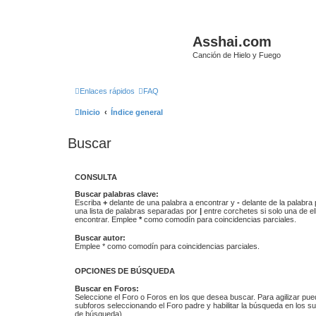
Asshai.com
Canción de Hielo y Fuego
Enlaces rápidos
FAQ
Inicio
Índice general
Buscar
CONSULTA
Buscar palabras clave:
Escriba
+
delante de una palabra a encontrar y
-
delante de la palabra 
una lista de palabras separadas por
|
entre corchetes si solo una de el
encontrar. Emplee
*
como comodín para coincidencias parciales.
Buscar autor:
Emplee * como comodín para coincidencias parciales.
OPCIONES DE BÚSQUEDA
Buscar en Foros:
Seleccione el Foro o Foros en los que desea buscar. Para agilizar pue
subforos seleccionando el Foro padre y habilitar la búsqueda en los 
de búsqueda).