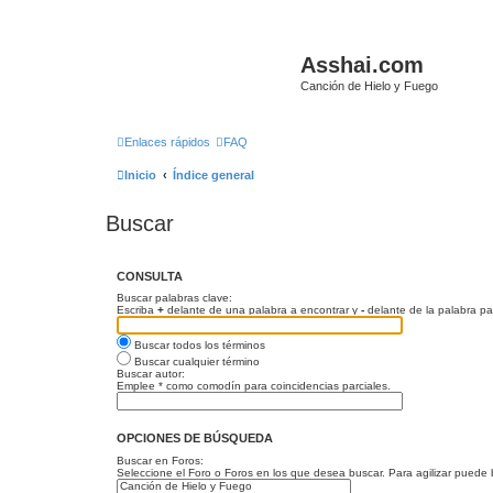
Asshai.com
Canción de Hielo y Fuego
Enlaces rápidos
FAQ
Inicio
Índice general
Buscar
CONSULTA
Buscar palabras clave:
Escriba
+
delante de una palabra a encontrar y
-
delante de la palabra pa
Buscar todos los términos
Buscar cualquier término
Buscar autor:
Emplee * como comodín para coincidencias parciales.
OPCIONES DE BÚSQUEDA
Buscar en Foros:
Seleccione el Foro o Foros en los que desea buscar. Para agilizar puede