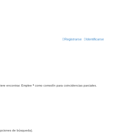
Registrarse
Identificarse
uiere encontrar. Emplee
*
como comodín para coincidencias parciales.
 Opciones de búsqueda).