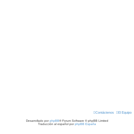
Contáctenos
El Equipo
Desarrollado por
phpBB
® Forum Software © phpBB Limited
Traducción al español por
phpBB España