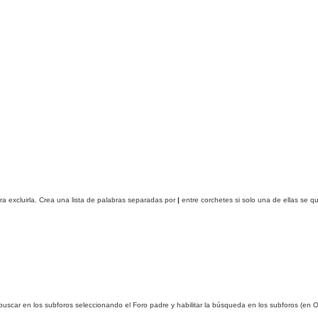
ra excluirla. Crea una lista de palabras separadas por
|
entre corchetes si solo una de ellas se q
 buscar en los subforos seleccionando el Foro padre y habilitar la búsqueda en los subforos (en