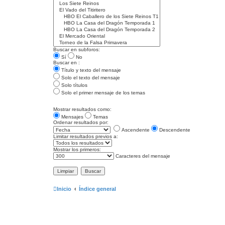
Buscar en subforos:
Sí
No
Buscar en :
Título y texto del mensaje
Solo el texto del mensaje
Solo títulos
Solo el primer mensaje de los temas
Mostrar resultados como:
Mensajes
Temas
Ordenar resultados por:
Ascendente
Descendente
Limitar resultados previos a:
Mostrar los primeros:
Caracteres del mensaje
Inicio
Índice general