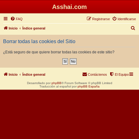
Asshai.com
FAQ
Registrarse
Identificarse
B
Inicio
Índice general
u
Borrar todas las cookies del Sitio
s
c
¿Está seguro de que quiere borrar todas las cookies de este sitio?
a
r
Inicio
Índice general
Contáctenos
El Equipo
Desarrollado por
phpBB
® Forum Software © phpBB Limited
Traducción al español por
phpBB España