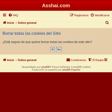
Asshai.com
FAQ
Registrarse
Identificarse
B
Inicio
Índice general
u
Borrar todas las cookies del Sitio
s
c
¿Está seguro de que quiere borrar todas las cookies de este sitio?
a
r
Inicio
Índice general
Contáctenos
El Equipo
Desarrollado por
phpBB
® Forum Software © phpBB Limited
Traducción al español por
phpBB España