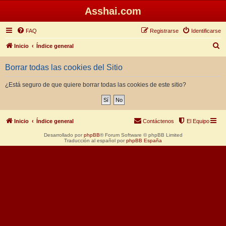
Asshai.com
FAQ
Registrarse
Identificarse
B
Inicio
Índice general
u
Borrar todas las cookies del Sitio
s
c
¿Está seguro de que quiere borrar todas las cookies de este sitio?
a
r
Inicio
Índice general
Contáctenos
El Equipo
Desarrollado por
phpBB
® Forum Software © phpBB Limited
Traducción al español por
phpBB España