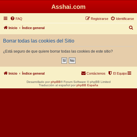
Asshai.com
FAQ
Registrarse
Identificarse
B
Inicio
Índice general
u
Borrar todas las cookies del Sitio
s
c
¿Está seguro de que quiere borrar todas las cookies de este sitio?
a
r
Inicio
Índice general
Contáctenos
El Equipo
Desarrollado por
phpBB
® Forum Software © phpBB Limited
Traducción al español por
phpBB España