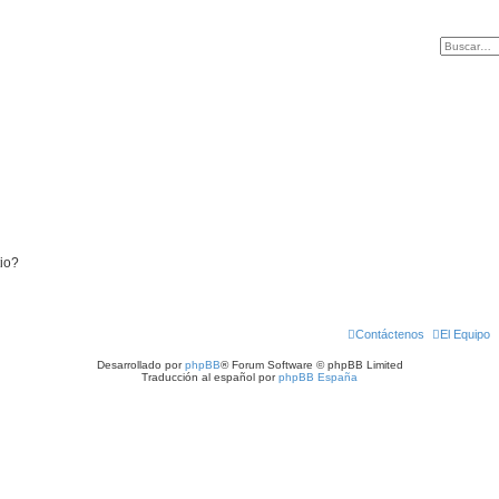
tio?
Contáctenos
El Equipo
Desarrollado por
phpBB
® Forum Software © phpBB Limited
Traducción al español por
phpBB España