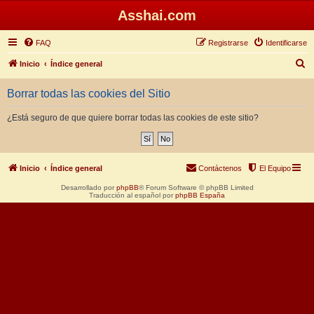
Asshai.com
FAQ
Registrarse
Identificarse
B
Inicio
Índice general
u
Borrar todas las cookies del Sitio
s
c
¿Está seguro de que quiere borrar todas las cookies de este sitio?
a
r
Inicio
Índice general
Contáctenos
El Equipo
Desarrollado por
phpBB
® Forum Software © phpBB Limited
Traducción al español por
phpBB España