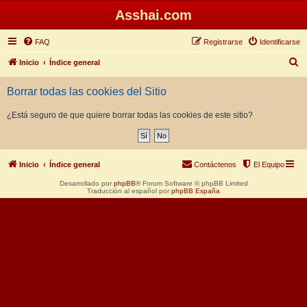
Asshai.com
FAQ
Registrarse
Identificarse
B
Inicio
Índice general
u
Borrar todas las cookies del Sitio
s
c
¿Está seguro de que quiere borrar todas las cookies de este sitio?
a
r
Inicio
Índice general
Contáctenos
El Equipo
Desarrollado por
phpBB
® Forum Software © phpBB Limited
Traducción al español por
phpBB España