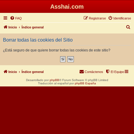
Asshai.com
FAQ
Registrarse
Identificarse
B
Inicio
Índice general
u
Borrar todas las cookies del Sitio
s
c
¿Está seguro de que quiere borrar todas las cookies de este sitio?
a
r
Inicio
Índice general
Contáctenos
El Equipo
Desarrollado por
phpBB
® Forum Software © phpBB Limited
Traducción al español por
phpBB España