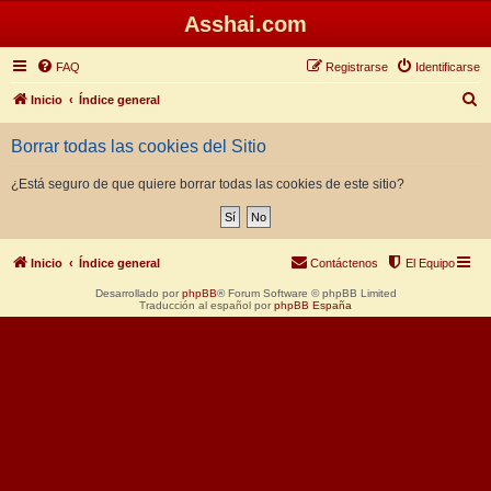
Asshai.com
FAQ
Registrarse
Identificarse
B
Inicio
Índice general
u
Borrar todas las cookies del Sitio
s
c
¿Está seguro de que quiere borrar todas las cookies de este sitio?
a
r
Inicio
Índice general
Contáctenos
El Equipo
Desarrollado por
phpBB
® Forum Software © phpBB Limited
Traducción al español por
phpBB España