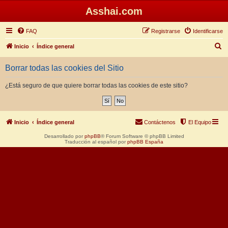
Asshai.com
FAQ
Registrarse
Identificarse
B
Inicio
Índice general
u
Borrar todas las cookies del Sitio
s
c
¿Está seguro de que quiere borrar todas las cookies de este sitio?
a
r
Inicio
Índice general
Contáctenos
El Equipo
Desarrollado por
phpBB
® Forum Software © phpBB Limited
Traducción al español por
phpBB España