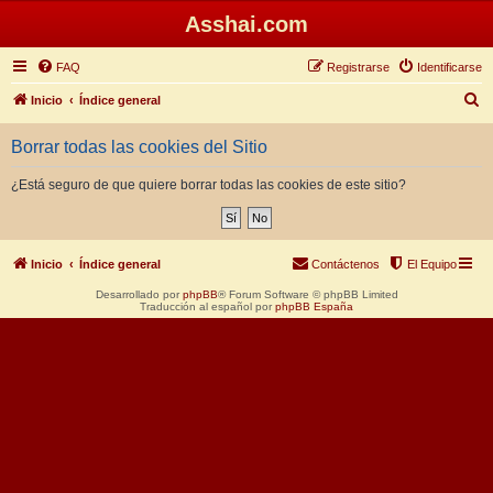
Asshai.com
FAQ
Registrarse
Identificarse
B
Inicio
Índice general
u
Borrar todas las cookies del Sitio
s
c
¿Está seguro de que quiere borrar todas las cookies de este sitio?
a
r
Inicio
Índice general
Contáctenos
El Equipo
Desarrollado por
phpBB
® Forum Software © phpBB Limited
Traducción al español por
phpBB España